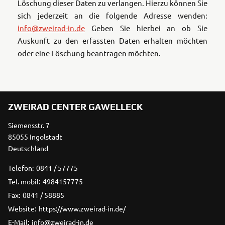
Löschung dieser Daten zu verlangen. Hierzu können Sie
sich jederzeit an die folgende Adresse wenden:
info@zweirad-in.de
Geben Sie hierbei an ob Sie
Auskunft zu den erfassten Daten erhalten möchten
oder eine Löschung beantragen möchten.
ZWEIRAD CENTER GAWELLECK
Siemensstr. 7
85055 Ingolstadt
Deutschland
Telefon:
0841 / 57775
Tel. mobil:
4984157775
Fax:
0841 / 58885
Website:
https://www.zweirad-in.de/
E-Mail:
info@zweirad-in.de