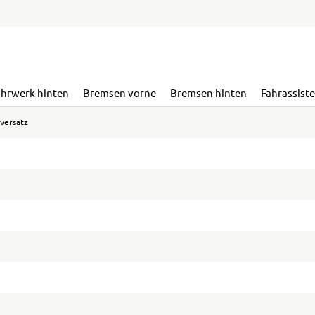
ahrwerk hinten
Bremsen vorne
Bremsen hinten
Fahrassist
versatz