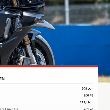
Rally
35kW
5R
EN
998 ccm
200 PS
113,3 Nm
ereit (mit ABS)
201 kg