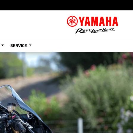
S
SERVICE
A2
e
Tenere
700
)
(Low)
35kW
A2
e
Tenere
700