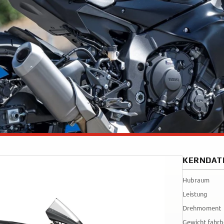
35kW
Rally
A
A1
Tenere
WR12
700
World
Raid
KERNDAT
Hubraum
Leistung
Drehmoment
Gewicht fahrb