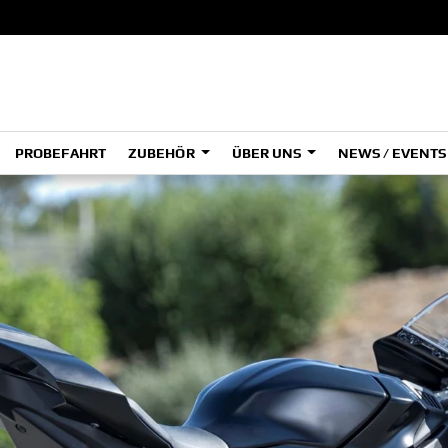
PROBEFAHRT
ZUBEHÖR
ÜBER UNS
NEWS / EVENT
ADVENTURE
A
A
HYPER NAKED
SPORT HERITAGE
Tenere
Tener
700
700
(Low
SPORT TOURING
SUPERSPORT
A2
A
Tenere
Tener
700
700