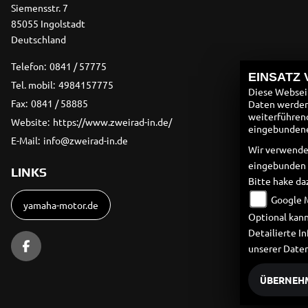
Siemensstr. 7
85055 Ingolstadt
Deutschland
Telefon:
0841 / 57775
EINSATZ
Tel. mobil:
4984157775
Diese Webseit
Fax:
0841 / 58885
Daten werden 
weiterführen
Website:
https://www.zweirad-in.de/
eingebundenen
E-Mail:
info@zweirad-in.de
Wir verwende
eingebunden
LINKS
Bitte hake da
Google 
yamaha-motor.de
Optional kann
Detailierte 
unserer Date
ÜBERNEH