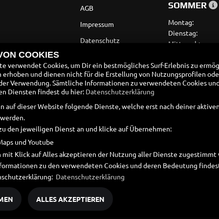
SOMMER
AGB
Montag:
Impressum
Dienstag:
Datenschutz
Mittwoch:
Donnerstag:
 VON COOKIES
Disclaimer
Freitag:
e verwendet Cookies, um Dir ein bestmögliches Surf-Erlebnis zu ermög
Barrierefreiheit
erhoben und dienen nicht für die Erstellung von Nutzungsprofilen ode
Samstag:
der Verwendung. Sämtliche Informationen zu verwendeten Cookies un
Sonntag:
Batteriegesetz
 Diensten findest du hier:
Datenschutzerklärung
Altölverordnung
n auf dieser Website folgende Dienste, welche erst nach deiner aktiv
 werden.
zu den jeweiligen Dienst an und klicke auf Übernehmen:
Maps und Youtube
 mit Klick auf Alles akzeptieren der Nutzung aller Dienste zugestimm
Informationen zu den verwendeten Cookies und deren Bedeutung findest
nschutzerklärung:
Datenschutzerklärung
MEN
ALLES AKZEPTIEREN