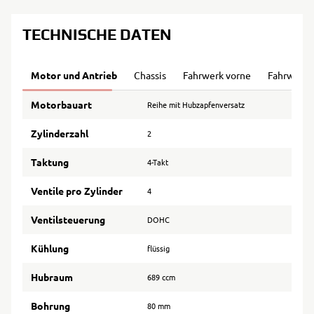
TECHNISCHE DATEN
Motor und Antrieb
Chassis
Fahrwerk vorne
Fahrwerk 
Motorbauart
Reihe mit Hubzapfenversatz
Zylinderzahl
2
Taktung
4-Takt
Ventile pro Zylinder
4
Ventilsteuerung
DOHC
Kühlung
flüssig
Hubraum
689 ccm
Bohrung
80 mm