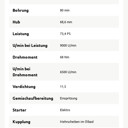
Bohrung
80 mm
Hub
68,6 mm
Leistung
73,4 PS
U/min bei Leistung
9000 U/min
Drehmoment
68 Nm
U/min bei
6500 U/min
Drehmoment
Verdichtung
11,5
Gemischaufbereitung
Einspritzung
Starter
Elektro
Kupplung
Mehrscheiben im Ölbad