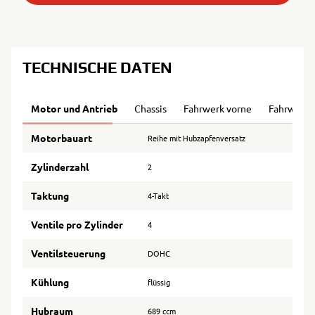
TECHNISCHE DATEN
Motor und Antrieb
Chassis
Fahrwerk vorne
Fahrwerk 
Motorbauart
Reihe mit Hubzapfenversatz
Zylinderzahl
2
Taktung
4-Takt
Ventile pro Zylinder
4
Ventilsteuerung
DOHC
Kühlung
flüssig
Hubraum
689 ccm