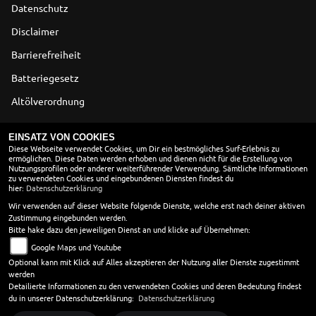
Datenschutz
Disclaimer
Barrierefreiheit
Batteriegesetz
Altölverordnung
ÖFFNUNGSZEITEN
EINSATZ VON COOKIES
Diese Webseite verwendet Cookies, um Dir ein bestmögliches Surf-Erlebnis zu
ermöglichen. Diese Daten werden erhoben und dienen nicht für die Erstellung von
SOMMER
Nutzungsprofilen oder anderer weiterführender Verwendung. Sämtliche Informationen
zu verwendeten Cookies und eingebundenen Diensten findest du
Montag:
09:00 - 12:00 und 13:00 - 18:00
hier:
Datenschutzerklärung
Dienstag:
09:00 - 12:00 und 13:00 - 18:00
Wir verwenden auf dieser Website folgende Dienste, welche erst nach deiner aktiven
Zustimmung eingebunden werden.
Mittwoch:
09:00 - 12:00 und 13:00 - 18:00
Bitte hake dazu den jeweiligen Dienst an und klicke auf Übernehmen:
Donnerstag:
09:00 - 12:00 und 13:00 - 18:00
Google Maps und Youtube
Freitag:
09:00 - 12:00 und 13:00 - 18:00
Optional kann mit Klick auf Alles akzeptieren der Nutzung aller Dienste zugestimmt
Samstag:
10:00 - 13:00
werden
Sonntag:
geschlossen
Detailierte Informationen zu den verwendeten Cookies und deren Bedeutung findest
du in unserer Datenschutzerklärung:
Datenschutzerklärung